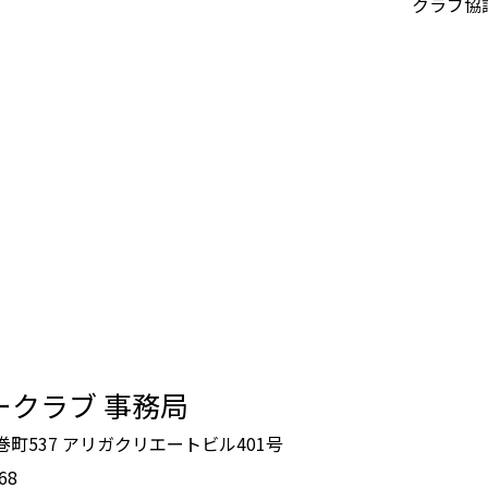
クラブ協
ークラブ 事務局
鶴巻町537 アリガクリエートビル401号
68