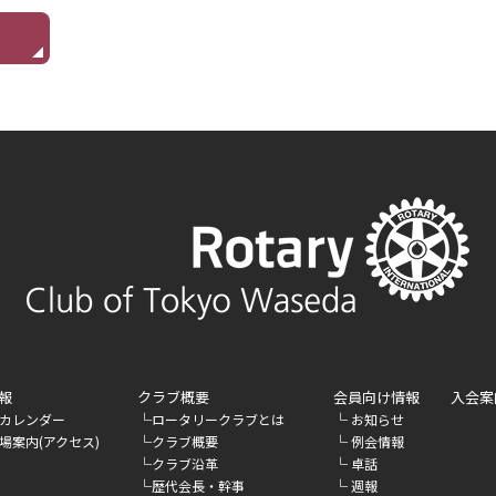
報
クラブ概要
会員向け情報
入会案
└
└
カレンダー
ロータリークラブとは
お知らせ
└
└
場案内(アクセス)
クラブ概要
例会情報
└
└
クラブ沿革
卓話
└
└
歴代会長・幹事
週報