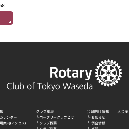
68
報
クラブ概要
会員向け情報
入会案
└
└
カレンダー
ロータリークラブとは
お知らせ
└
└
場案内(アクセス)
クラブ概要
例会情報
└
└
クラブ沿革
卓話