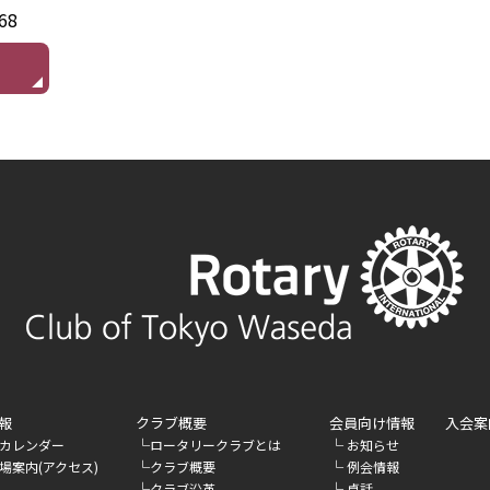
68
報
クラブ概要
会員向け情報
入会案
└
└
カレンダー
ロータリークラブとは
お知らせ
└
└
場案内(アクセス)
クラブ概要
例会情報
└
└
クラブ沿革
卓話