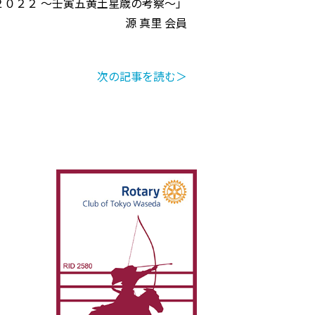
２０２２ ～壬寅五黄土星歳の考察～」
源 真里 会員
次の記事を読む＞