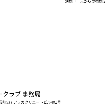
演題「「天からの宿題
ークラブ 事務局
鶴巻町537 アリガクリエートビル401号