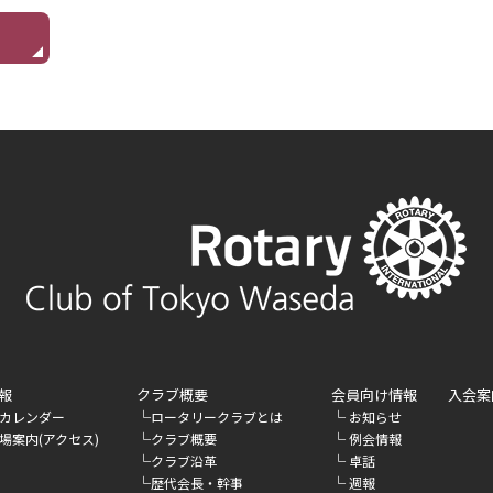
報
クラブ概要
会員向け情報
入会案
└
└
カレンダー
ロータリークラブとは
お知らせ
└
└
場案内(アクセス)
クラブ概要
例会情報
└
└
クラブ沿革
卓話
└
└
歴代会長・幹事
週報