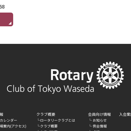
68
報
クラブ概要
会員向け情報
入会案
└
└
カレンダー
ロータリークラブとは
お知らせ
└
└
場案内(アクセス)
クラブ概要
例会情報