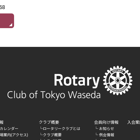
68
報
クラブ概要
会員向け情報
入会案
└
└
カレンダー
ロータリークラブとは
お知らせ
└
└
場案内(アクセス)
クラブ概要
例会情報